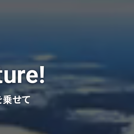
ture!
を乗せて